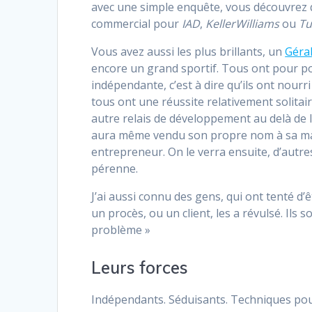
avec une simple enquête, vous découvrez 
commercial pour
IAD
,
KellerWilliams
ou
Tu
Vous avez aussi les plus brillants, un
Géral
encore un grand sportif. Tous ont pour po
indépendante, c’est à dire qu’ils ont nour
tous ont une réussite relativement solita
autre relais de développement au delà de 
aura même vendu son propre nom à sa mais
entrepreneur. On le verra ensuite, d’autre
pérenne.
J’ai aussi connu des gens, qui ont tenté 
un procès, ou un client, les a révulsé. Ils
problème »
Leurs forces
Indépendants. Séduisants. Techniques pour