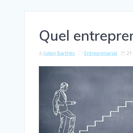
Quel entrepre
Julien Barthès
Entreprenariat
21