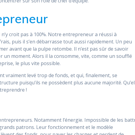
oncentrer sur son rôle de chef d’équipe.
repreneur
il n’y croit pas à 100%. Notre entrepreneur a réussi à
 frais, puis il s’en débarrasse tout aussi rapidement. Un peu
er avant que la pulpe retombe. Il n’est pas sûr de savoir
rver un moment. Alors il la consomme, vite, comme un soufflé
rise, le plus vite possible.
t vraiment levé trop de fonds, et qui, finalement, se
tructure puisqu’ils ne possèdent plus aucune majorité. Qu’el
ntreprendre !
s entrepreneurs. Notamment l’énergie. Impossible de les batt
s grands patrons. Leur fonctionnement et le modèle
s lèvent des fonds, pour payer les charges et perdent de