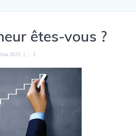
neur êtes-vous ?
 mai 2023
|
2