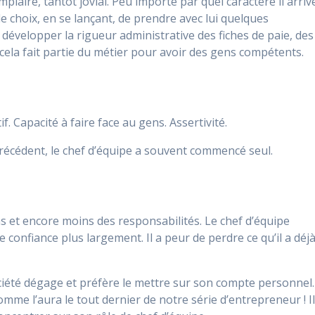
plaire, tantôt jovial. Peu importe par quel caractère il arriv
t le choix, en se lançant, de prendre avec lui quelques
 su développer la rigueur administrative des fiches de paie, des
cela fait partie du métier pour avoir des gens compétents.
. Capacité à faire face au gens. Assertivité.
récédent, le chef d’équipe a souvent commencé seul.
s et encore moins des responsabilités. Le chef d’équipe
onfiance plus largement. Il a peur de perdre ce qu’il a déjà
ciété dégage et préfère le mettre sur son compte personnel. 
mme l’aura le tout dernier de notre série d’entrepreneur ! I