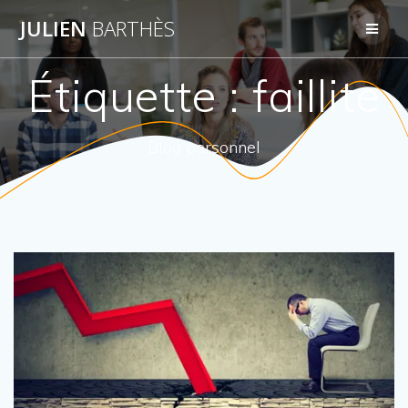
Skip
JULIEN
BARTHÈS
to
content
Étiquette :
faillite
Blog personnel