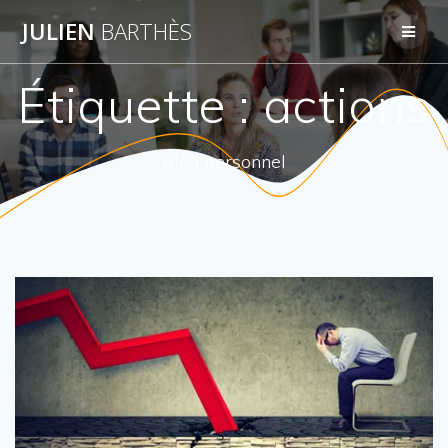
Skip
JULIEN
BARTHÈS
to
content
Étiquette :
actions
Blog personnel